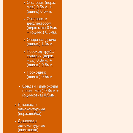
Оголовок (нерж.
мат.) 0.5мм. +
(оцинк) 0.5мм.
Оголовок с
дефлектором
(нерж.мат) 0.5мм
+ (оцинк.) 0.5мм.
Опора сэндвича
(оцинк.) 1.0мм.
Переход труба/
сэндвич (нерж.
мат.) 0.8мм. +
(оцинк.) 0.5мм.
Проходник
(оцинк.) 0.5мм
Сэндвич дымоходы
(нерж. мат.) 0.8мм.+
(оцинковка) 0.5мм.
Дымоходы
одноконтурные
(нержавейка)
Дымоходы
одноконтурные
(оцинковка)