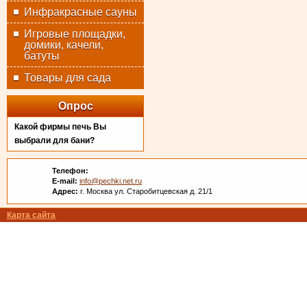
Инфракрасные сауны
Игровые площадки,
домики, качели,
батуты
Товары для сада
Опрос
Какой фирмы печь Вы
выбрали для бани?
Телефон:
E-mail:
info@pechki.net.ru
Адрес:
г. Москва ул. Старобитцевская д. 21/1
Карта сайта