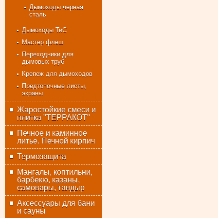
Дымоходы черная
сталь
Дымоходы ТиС
Мастер флеш
Переходники для
дымовых труб
Крепеж для дымоходов
Предтопочные листы,
экраны
Жаростойкие смеси и
плитка "ТЕРРАКОТ"
Печное и каминное
литье. Печной кирпич
Термозащита
Мангалы, коптильни,
барбекю, казаны,
самовары, тандыр
Аксессуары для бани
и сауны